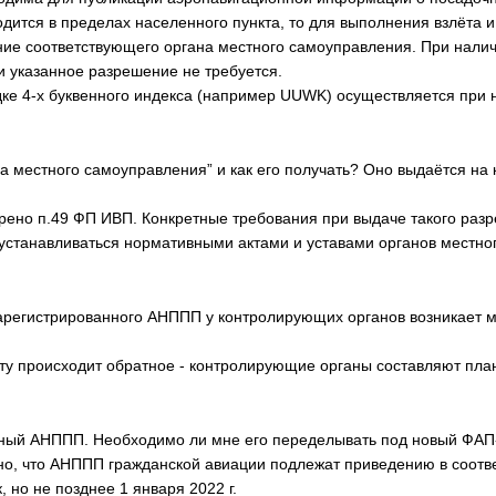
ится в пределах населенного пункта, то для выполнения взлёта и
ие соответствующего органа местного самоуправления. При нали
 указанное разрешение не требуется.
е 4-х буквенного индекса (например UUWK) осуществляется при 
на местного самоуправления” и как его получать? Оно выдаётся на
рено п.49 ФП ИВП. Конкретные требования при выдаче такого разр
устанавливаться нормативными актами и уставами органов местног
зарегистрированного АНППП у контролирующих органов возникает м
ту происходит обратное - контролирующие органы составляют пла
нный АНППП. Необходимо ли мне его переделывать под новый ФАП
зано, что АНППП гражданской авиации подлежат приведению в соот
, но не позднее 1 января 2022 г.