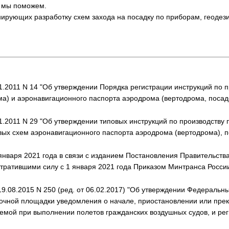
, мы поможем.
ирующих разработку схем захода на посадку по приборам, геодез
1.2011 N 14 "Об утверждении Порядка регистрации инструкций по п
ма) и аэронавигационного паспорта аэродрома (вертодрома, поса
1.2011 N 29 "Об утверждении типовых инструкций по производству 
вых схем аэронавигационного паспорта аэродрома (вертодрома), 
 января 2021 года в связи с изданием Постановления Правительства
тратившими силу с 1 января 2021 года Приказом Минтранса России
19.08.2015 N 250 (ред. от 06.02.2017) "Об утверждении Федераль
очной площадки уведомления о начале, приостановлении или пре
емой при выполнении полетов гражданских воздушных судов, и ре