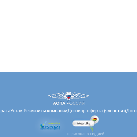
врата
Устав
Реквизиты компании
Договор оферта (членство)
Дого
нарисовано студией