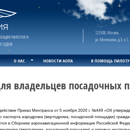
123308, Москва,
зация пилотов и
ул. Мневники, д.3, к.1
х судов
О НАС
НОВОСТИ АОПА
В ПОМОЩЬ ПИЛОТУ
ля владельцев посадочных 
 действие Приказ Минтранса от 5 ноября 2020 г. №449 «Об утвержд
 паспорта аэродрома (вертодрома, посадочной площадки) гражда
ется в Сборнике аэронавигационной информации Российской Феде
эродрома (вертодрома, посадочной площадки) и типовых инструкци