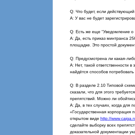
Q: Что будет, если действующи
А: У вас не будет зарегистриро
Q: Есть же еще “Уведомление о
А: Да, есть приказ минтранса 2
площадке. Это простой докумен
Q: Предусмотрена ли какая-либ
А: Нет, такой ответственности в
найдётся способов потребовать 
Q: В разделе 2.10 Типовой схем
сказали, что для этого требует
препятствий. Можно ли обойтись
А: Да, в тех случаях, когда д
«Государственная корпорация п
открытом виде
http://www.caiga.r
сделайте выборку всех препятст
доказательной документации ука