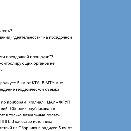
ылать?
чании) “деятельности” на посадочной
ости посадочной площадки”?
и контролирующих органов не
ы.
 радиусе 5 км от КТА. В МТУ мне
оведение геодезической съемки
дку по приборам. Филиал «ЦАИ» ФГУП
вий. Сборник опубликован в
ются только визуальные полёты,
НППП. В качестве источника
ствий из Сборника в радиусе 5 км от