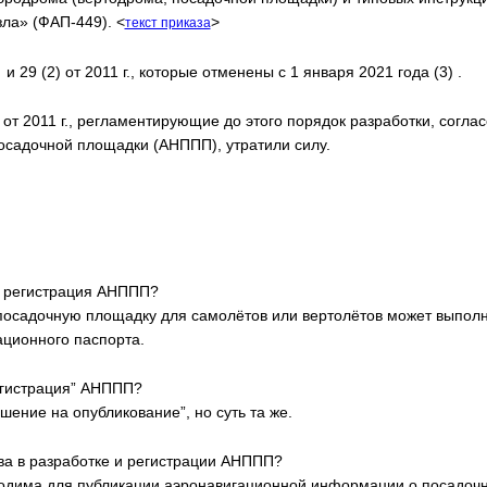
ла» (ФАП-449). <
>
текст приказа
 29 (2) от 2011 г., которые отменены с 1 января 2021 года (3) .
т 2011 г., регламентирующие до этого порядок разработки, согла
осадочной площадки (АНППП), утратили силу.
и регистрация АНППП?
 посадочную площадку для самолётов или вертолётов может выполн
ационного паспорта.
егистрация” АНППП?
шение на опубликование”, но суть та же.
ва в разработке и регистрации АНППП?
ходима для публикации аэронавигационной информации о посадоч