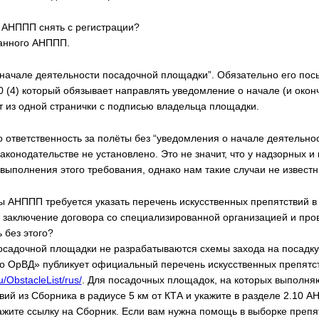
й АНППП снять с регистрации?
ванного АНППП.
 начале деятельности посадочной площадки”. Обязательно его пос
50 (4) который обязывает направлять уведомление о начале (и окон
т из одной странички с подписью владельца площадки.
о ответственность за полёты без “уведомления о начале деятельн
 законодательстве не установлено. Это не значит, что у надзорных 
выполнения этого требования, однако нам такие случаи не известн
ы АНППП требуется указать перечень искусственных препятствий в
ся заключение договора со специализированной организацией и пр
 без этого?
ля посадочной площадки не разрабатываются схемы захода на поса
о ОрВД» публикует официальный перечень искусственных препятст
u/ObstacleList/rus/
. Для посадочных площадок, на которых выполня
вий из Сборника в радиусе 5 км от КТА и укажите в разделе 2.10 А
жите ссылку на Сборник. Если вам нужна помощь в выборке препят