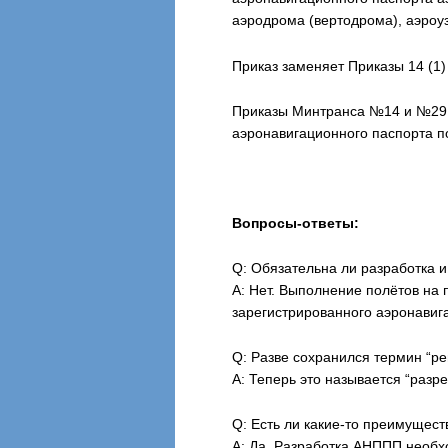
аэродрома (вертодрома), аэроуз
Приказ заменяет Приказы 14 (1) и
Приказы Минтранса №14 и №29 о
аэронавигационного паспорта п
Вопросы-ответы:
Q: Обязательна ли разработка 
А: Нет. Выполнение полётов на
зарегистрированного аэронавиг
Q: Разве сохранился термин “р
А: Теперь это называется “разре
Q: Есть ли какие-то преимущест
A: Да. Разработка АНППП необ