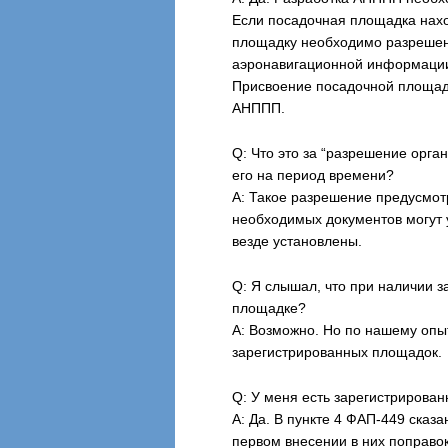
Если посадочная площадка наход
площадку необходимо разрешен
аэронавигационной информации
Присвоение посадочной площадк
АНППП.
Q: Что это за “разрешение орга
его на период времени?
А: Такое разрешение предусмот
необходимых документов могут 
везде установлены.
Q: Я слышал, что при наличии 
площадке?
A: Возможно. Но по нашему опы
зарегистрированных площадок.
Q: У меня есть зарегистрирова
А: Да. В пункте 4 ФАП-449 ска
первом внесении в них поправок