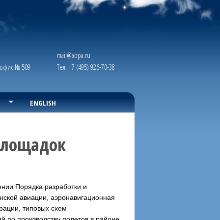
mail@aopa.ru
, офис № 509
Тел. +7 (495) 926-70-38
ENGLISH
площадок
ении Порядка разработки и
нской авиации, аэронавигационная
рации, типовых схем
й по производству полетов в районе