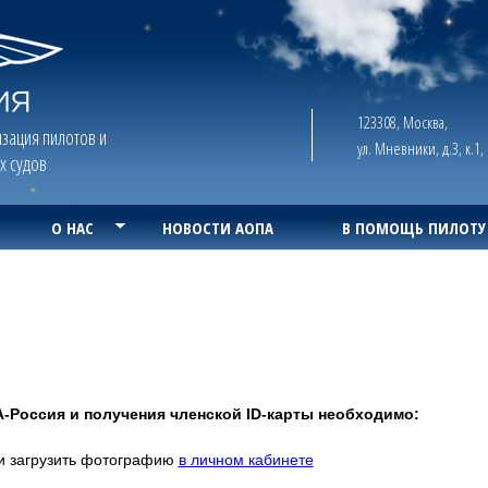
123308, Москва,
зация пилотов и
ул. Мневники, д.3, к.1
х судов
О НАС
НОВОСТИ АОПА
В ПОМОЩЬ ПИЛОТУ
-Россия и получения членской ID-карты необходимо:
и загрузить фотографию
в личном кабинете