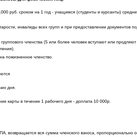
1000 руб. сроком на 1 год - учащимся (студенты и курсанты) средн
тарости, инвалиды всех групп и при предоставлении документов 
группового членства (5 или более человек вступают или продляют
ления).
на пожизненное членство.
ются
чих дня.
ие карты в течение 1 рабочего дня - доплата 10 000р.
А, возвращается вся сумма членского взноса, пропорционально о