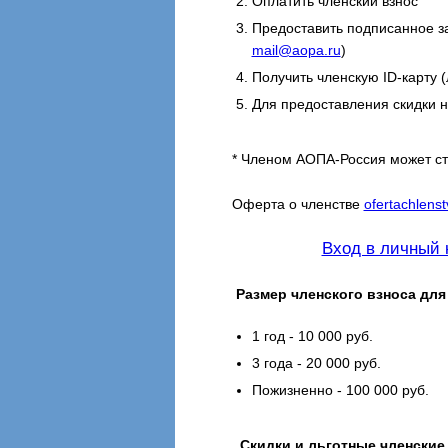
Оплатить членский взнос
Предоставить подписанное за
mail@aopa.ru
)
Получить членскую ID-карту (
Для предоставления скидки 
* Членом АОПА-Россия может ст
Оферта о членстве
ofertachlenst
Вход в личный 
Размер членского взноса для
1 год - 10 000 руб.
3 года - 20 000 руб.
Пожизненно - 100 000 руб.
Скидки и льготные членские