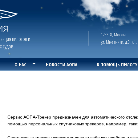
123308, Москва,
зация пилотов и
ул. Мневники, д.3, к.1
х судов
О НАС
НОВОСТИ АОПА
В ПОМОЩЬ ПИЛОТУ
Сервис АОПА-Трекер предназначен для автоматического отсле
помощью персональных спутниковых трекеров, например, таких
Спутниковые трекеры зарекомендовали себя как удобное и эк