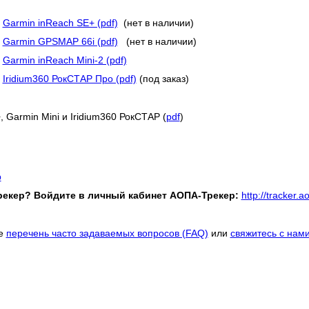
ы
Garmin inReach SE+ (pdf)
(нет в наличии)
ы
Garmin GPSMAP 66i (pdf)
(нет в наличии)
ы
Garmin inReach Mini-2 (pdf)
ы
Iridium360 РокСТАР Про (pdf)
(под заказ)
 Garmin Mini и Iridium360 РокСТАР (
pdf
)
р
рекер? Войдите в личный кабинет АОПА-Трекер:
http://tracker.a
те
перечень часто задаваемых вопросов (FAQ)
или
свяжитесь с нам