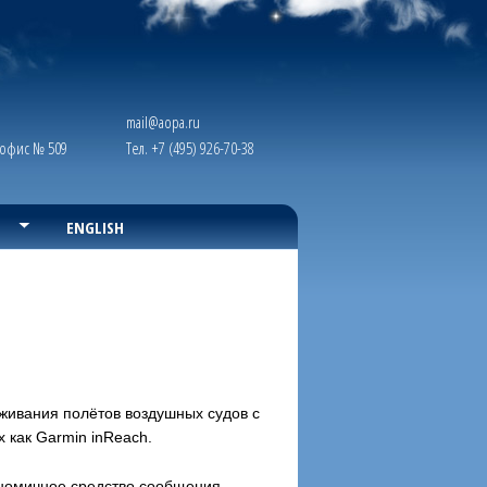
mail@aopa.ru
, офис № 509
Тел. +7 (495) 926-70-38
ENGLISH
живания полётов воздушных судов с
 как Garmin inReach.
ономичное средство сообщения