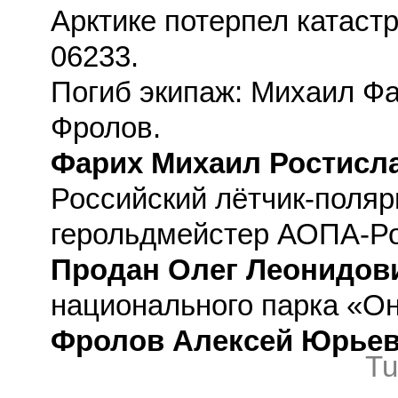
Арктике потерпел катаст
06233.
Погиб экипаж: Михаил Фа
Фролов.
Фарих Михаил Ростисл
Российский лётчик-полярн
герольдмейстер АОПА-Ро
Продан Олег Леонидов
национального парка «О
Фролов Алексей Юрье
Tu